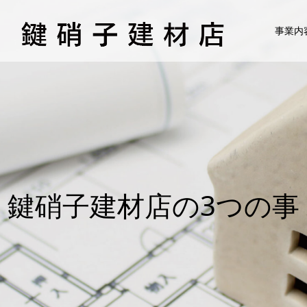
事業内
鍵
硝
子
建
材
店
の
3
つ
の
事