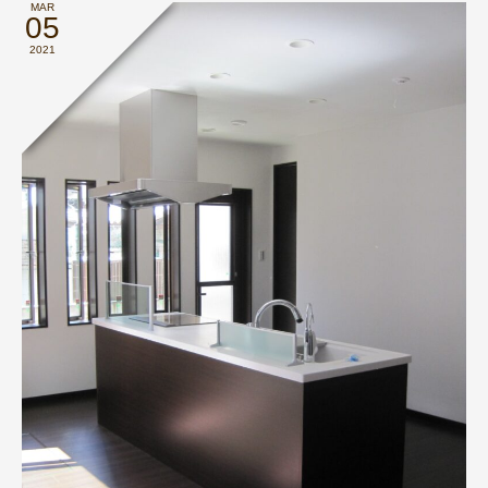
MAR
05
2021
" alt="">