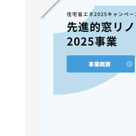
" alt="">