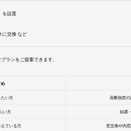
」を設置
に交換 など
なプランをご提案できます。
すめ
えたい方
高断熱窓の
らい方
結露
考えている方
窓交換や内窓